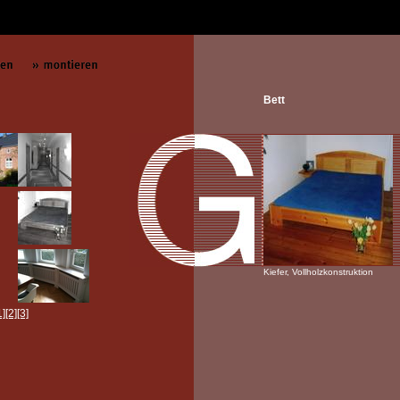
Bett
Kiefer, Vollholzkonstruktion
1]
[2]
[3]